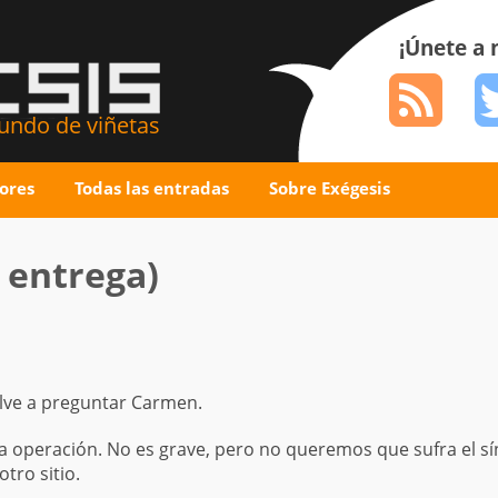
¡Únete a
ndo de viñetas
ores
Todas las entradas
Sobre Exégesis
 entrega)
lve a preguntar Carmen.
a operación. No es grave, pero no queremos que sufra el s
tro sitio.