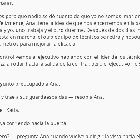
atar.
 para que nadie se dé cuenta de que ya no somos marionet
 Felizmente, Ana tiene la idea de que nos encerremos en la sa
a y yo, uno trabaja y el otro duerme. Después de dos días i
esta en marcha, el otro equipo de técnicos se retira y nos
metros para mejorar la eficacia.
control vemos al ejecutivo hablando con el líder de los téc
a a rodar hacia la salida de la central; pero el ejecutivo no
egunto preocupado a Ana.
í y trae a sus guardaespaldas — resopla Ana.
de Katia.
a corriendo hacia la puerta.
o? —pregunta Ana cuando vuelve a dirigir la vista hacia 