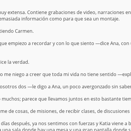
muy extensa. Contiene grabaciones de video, narraciones en
 Demasiada información como para que sea un montaje.
stiendo Carmen.
 que empiezo a recordar y con lo que siento —dice Ana, con
ce la verdad.
ro me niego a creer que toda mi vida no tiene sentido —ex
otros dos —le digo a Ana, un poco avergonzado sin saber
 muchos; parece que llevamos juntos en esto bastante tie
 de cosas, de misiones, de recibir clases, de discusione
 días después, ya nos sentimos con fuerzas y Katia viene a
a una sala donde hay una mesa y una gran pantalla donde 