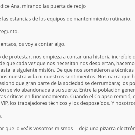
ce Ana, mirando las puerta de reojo
 las estancias de los equipos de mantenimiento rutinario.
regunto.
entaos, os voy a contar algo.
de protestar, nos empieza a contar una historia increíble
de que cada vez que nos necesitan nos despiertan, hacemos 
hasta la siguiente misión. De que nos sometieron a técnica
os nuestra vida ni nuestros sentimientos. Nos narra que h
sionó que gran parte de la sociedad se derrumbara; los p
ción se vio abandonada a su suerte. Entre la población gener
as críticas en funcionamiento. Cuando el Colapso remitió, e
s VIP, los trabajadores técnicos y los desposeídos. Y nosotr
.
r que lo veáis vosotros mismos —deja una pizarra electróni