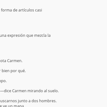
 forma de artículos casi
 una expresión que mezcla la
plota Carmen.
 bien por qué.
mpo.
s —dice Carmen mirando al suelo.
 buscarnos junto a dos hombres.
se ve un mapa.