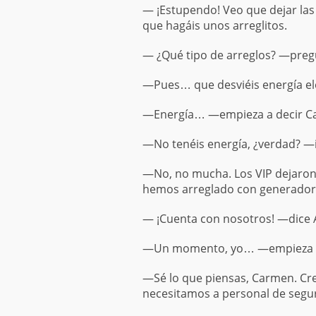
— ¡Estupendo! Veo que dejar las
que hagáis unos arreglitos.
— ¿Qué tipo de arreglos? —pre
—Pues… que desviéis energía eléc
—Energía… —empieza a decir C
—No tenéis energía, ¿verdad? —
—No, no mucha. Los VIP dejaron 
hemos arreglado con generadore
— ¡Cuenta con nosotros! —dice A
—Un momento, yo… —empieza a
—Sé lo que piensas, Carmen. Cre
necesitamos a personal de segu