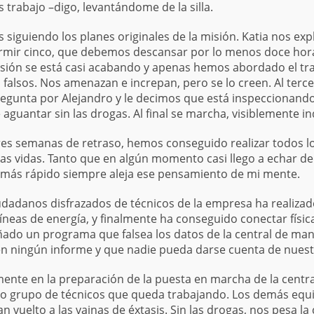
rabajo –digo, levantándome de la silla.
 siguiendo los planes originales de la misión. Katia nos exp
rmir cinco, que debemos descansar por lo menos doce horas
misión se está casi acabando y apenas hemos abordado el t
 falsos. Nos amenazan e increpan, pero se lo creen. Al terc
egunta por Alejandro y le decimos que está inspeccionand
e aguantar sin las drogas. Al final se marcha, visiblemente i
res semanas de retraso, hemos conseguido realizar todos l
 vidas. Tanto que en algún momento casi llego a echar de
e más rápido siempre aleja ese pensamiento de mi mente.
dadanos disfrazados de técnicos de la empresa ha realizado
líneas de energía, y finalmente ha conseguido conectar físi
ñado un programa que falsea los datos de la central de mane
en ningún informe y que nadie pueda darse cuenta de nues
nte en la preparación de la puesta en marcha de la centr
 grupo de técnicos que queda trabajando. Los demás equi
uelto a las vainas de éxtasis. Sin las drogas, nos pesa la 