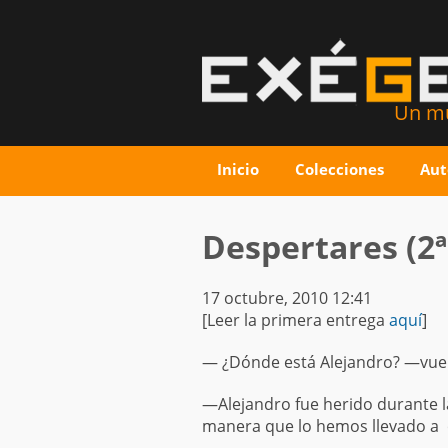
Un mu
Inicio
Colecciones
Aut
Despertares (2ª
17 octubre, 2010 12:41
[Leer la primera entrega
aquí
]
— ¿Dónde está Alejandro? —vue
—Alejandro fue herido durante l
manera que lo hemos llevado a o