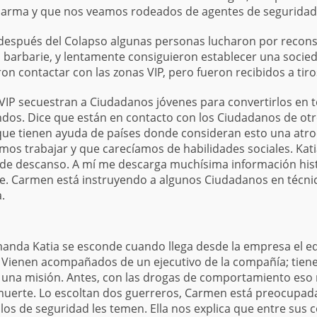
alarma y que nos veamos rodeados de agentes de seguridad, 
espués del Colapso algunas personas lucharon por reconstr
a barbarie, y lentamente consiguieron establecer una socied
on contactar con las zonas VIP, pero fueron recibidos a tiro
VIP secuestran a Ciudadanos jóvenes para convertirlos en t
andos. Dice que están en contacto con los Ciudadanos de o
 que tienen ayuda de países donde consideran esto una atr
s trabajar y que carecíamos de habilidades sociales. Katia 
de descanso. A mí me descarga muchísima información histó
. Carmen está instruyendo a algunos Ciudadanos en técnic
.
anda Katia se esconde cuando llega desde la empresa el eq
Vienen acompañados de un ejecutivo de la compañía; tiene 
 una misión. Antes, con las drogas de comportamiento eso
muerte. Lo escoltan dos guerreros, Carmen está preocupada
 los de seguridad les temen. Ella nos explica que entre su