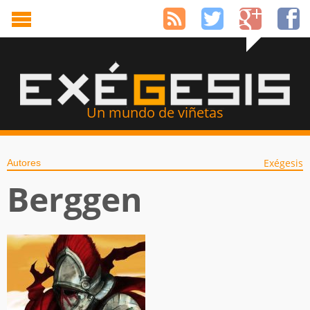
Un mundo de viñetas
Exégesis
Autores
Berggen