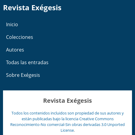
Revista Exégesis
Inicio
Colecciones
Autores
Todas las entradas
Sobre Exégesis
Revista Exégesis
Todos los contenidos incluidos son propiedad de sus autores y
están publicadas bajo la licencia
Creative Commons
Reconocimiento-No comercial-Sin obras derivadas 3.0 Unported
License
.