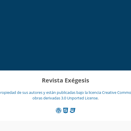
Revista Exégesis
ropiedad de sus autores y están publicadas bajo la licencia
Creative Common
obras derivadas 3.0 Unported License
.