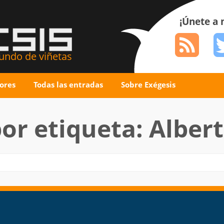
¡Únete a
ndo de viñetas
ores
Todas las entradas
Sobre Exégesis
por etiqueta: Alber