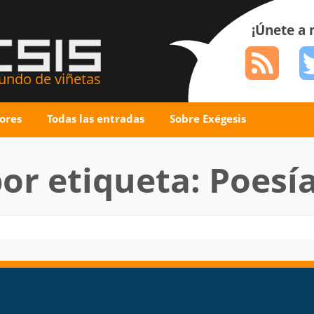
¡Únete a
ndo de viñetas
ores
Todas las entradas
Sobre Exégesis
or etiqueta: Poesía