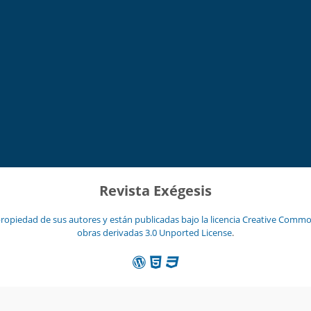
Revista Exégesis
ropiedad de sus autores y están publicadas bajo la licencia
Creative Common
obras derivadas 3.0 Unported License
.