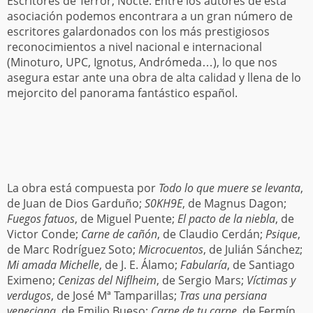
Escritores de Terror, Nocte. Entre los autores de esta
asociación podemos encontrara a un gran número de
escritores galardonados con los más prestigiosos
reconocimientos a nivel nacional e internacional
(Minoturo, UPC, Ignotus, Andrómeda…), lo que nos
asegura estar ante una obra de alta calidad y llena de lo
mejorcito del panorama fantástico español.
La obra está compuesta por
Todo lo que muere se levanta
,
de Juan de Dios Garduño;
S0KH9E
, de Magnus Dagon;
Fuegos fatuos
, de Miguel Puente;
El pacto de la niebla
, de
Victor Conde;
Carne de cañón
, de Claudio Cerdán;
Psique
,
de Marc Rodríguez Soto;
Microcuentos
, de Julián Sánchez;
Mi amada Michelle
, de J. E. Álamo;
Fabularía
, de Santiago
Eximeno;
Cenizas del Niflheim
, de Sergio Mars;
Víctimas y
verdugos
, de José Mª Tamparillas;
Tras una persiana
veneciana
, de Emilio Bueso;
Carne de tu carne
, de Fermín