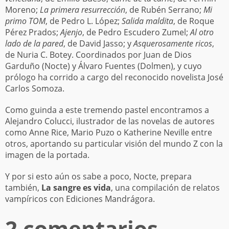
Moreno;
La primera resurrección
, de Rubén Serrano;
Mi
primo TOM
, de Pedro L. López;
Salida maldita
, de Roque
Pérez Prados;
Ajenjo
, de Pedro Escudero Zumel;
Al otro
lado de la pared
, de David Jasso; y
Asquerosamente ricos
,
de Nuria C. Botey. Coordinados por Juan de Dios
Garduño (Nocte) y Álvaro Fuentes (Dolmen), y cuyo
prólogo ha corrido a cargo del reconocido novelista José
Carlos Somoza.
Como guinda a este tremendo pastel encontramos a
Alejandro Colucci, ilustrador de las novelas de autores
como Anne Rice, Mario Puzo o Katherine Neville entre
otros, aportando su particular visión del mundo Z con la
imagen de la portada.
Y por si esto aún os sabe a poco, Nocte, prepara
también,
La sangre es vida
, una compilación de relatos
vampíricos con Ediciones Mandrágora.
2 comentarios