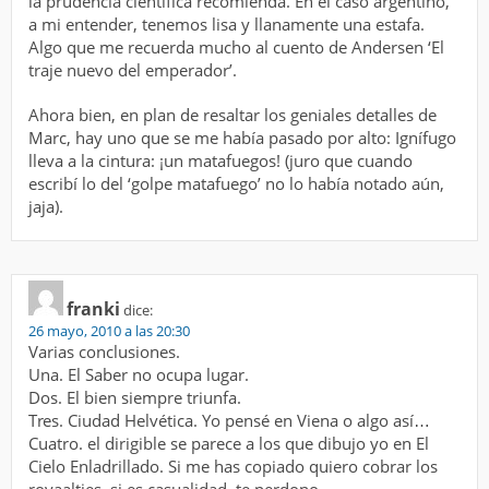
la prudencia científica recomienda. En el caso argentino,
a mi entender, tenemos lisa y llanamente una estafa.
Algo que me recuerda mucho al cuento de Andersen ‘El
traje nuevo del emperador’.
Ahora bien, en plan de resaltar los geniales detalles de
Marc, hay uno que se me había pasado por alto: Ignífugo
lleva a la cintura: ¡un matafuegos! (juro que cuando
escribí lo del ‘golpe matafuego’ no lo había notado aún,
jaja).
franki
dice:
26 mayo, 2010 a las 20:30
Varias conclusiones.
Una. El Saber no ocupa lugar.
Dos. El bien siempre triunfa.
Tres. Ciudad Helvética. Yo pensé en Viena o algo así…
Cuatro. el dirigible se parece a los que dibujo yo en El
Cielo Enladrillado. Si me has copiado quiero cobrar los
royaalties, si es casualidad, te perdono.