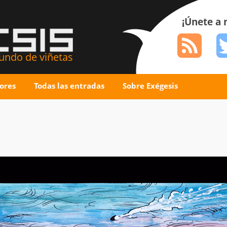
¡Únete a
ndo de viñetas
ores
Todas las entradas
Sobre Exégesis