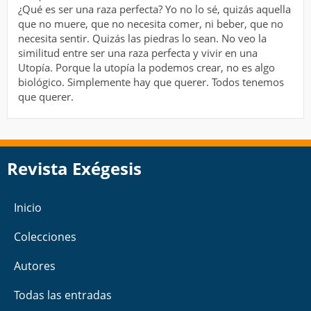
¿Qué es ser una raza perfecta? Yo no lo sé, quizás aquella
que no muere, que no necesita comer, ni beber, que no
necesita sentir. Quizás las piedras lo sean. No veo la
similitud entre ser una raza perfecta y vivir en una
Utopía. Porque la utopía la podemos crear, no es algo
biológico. Simplemente hay que querer. Todos tenemos
que querer.
Revista Exégesis
Inicio
Colecciones
Autores
Todas las entradas