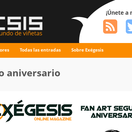
¡Únete a
ndo de viñetas
ores
Todas las entradas
Sobre Exégesis
o aniversario