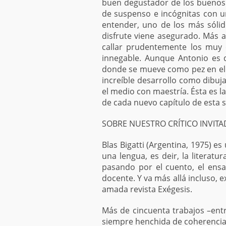
buen degustador de los buenos 
de suspenso e incógnitas con u
entender, uno de los más sólido
disfrute viene asegurado. Más a
callar prudentemente los muy o
innegable. Aunque Antonio es di
donde se mueve como pez en el 
increíble desarrollo como dibu
el medio con maestría. Ésta es l
de cada nuevo capítulo de esta s
SOBRE NUESTRO CRÍTICO INVIT
Blas Bigatti (Argentina, 1975) 
una lengua, es deir, la literatu
pasando por el cuento, el ensa
docente. Y va más allá incluso, 
amada revista Exégesis.
Más de cincuenta trabajos –entre
siempre henchida de coherencia