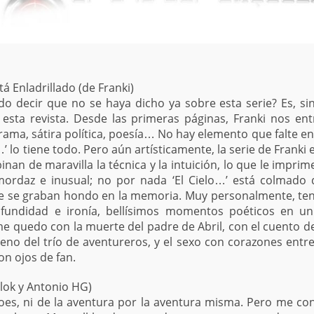
stá Enladrillado (de Franki)
o decir que no se haya dicho ya sobre esta serie? Es, s
 esta revista. Desde las primeras páginas, Franki nos 
rama, sátira política, poesía… No hay elemento que falte en
’ lo tiene todo. Pero aún artísticamente, la serie de Franki 
binan de maravilla la técnica y la intuición, lo que le impri
mordaz e inusual; no por nada ‘El Cielo…’ está colmado 
que se graban hondo en la memoria. Muy personalmente, ten
ofundidad e ironía, bellísimos momentos poéticos en u
e quedo con la muerte del padre de Abril, con el cuento de
ógeno del trío de aventureros, y el sexo con corazones entre 
on ojos de fan.
lok y Antonio HG)
es, ni de la aventura por la aventura misma. Pero me co