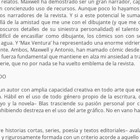
relatos. Maxwell ha demostrado ser un gran narrador, cap
n concienzudo uso de recursos. Aunque poco lo hayamos d
s narradores de la revista. Y si a este potencial le sum
llá de la amistad que me une con el dibujante (y que me 
scuros detalles de su siniestra personalidad) el talent
fícil de encasillar como dibujante, los cómics son con seg
agua. Y ‘Max Ventura’ ha representado una enorme vidrie
jante. Ambos, Maxwell y Antonio, han mamado cómic desde n
a fuerza fundamental que mantiene en alza mi ansiedad a tr
erie, que no por nada se ha vuelto emblema de la revista.
ADO
es un autor con amplia capacidad creativa en todo arte qu
ra. Hábil en el uso de todo género propio de la escritura,
yo y la novela– Blas trasciende su pasión personal por
exhibiendo destreza en el uso del arte gráfico. No en vano
 historias cortas, series, poesía y textos editoriales– aval
 y rigurosamente formada con un criterio acorde a aquello