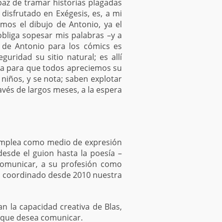
az de tramar historias plagadas
isfrutado en Exégesis, es, a mi
amos el dibujo de Antonio, ya el
obliga sopesar mis palabras –y a
o de Antonio para los cómics es
uridad su sitio natural; es allí
ra para que todos apreciemos su
iños, y se nota; saben explotar
avés de largos meses, a la espera
e emplea como medio de expresión
 desde el guion hasta la poesía –
 comunicar, a su profesión como
 ha coordinado desde 2010 nuestra
an la capacidad creativa de Blas,
 que desea comunicar.