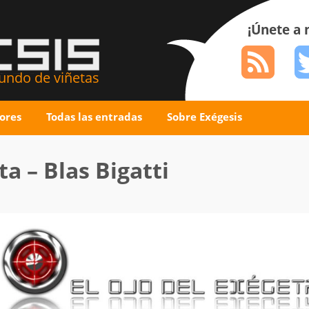
¡Únete a
ndo de viñetas
ores
Todas las entradas
Sobre Exégesis
ta – Blas Bigatti