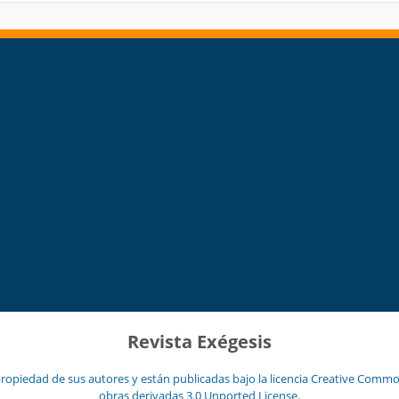
Revista Exégesis
ropiedad de sus autores y están publicadas bajo la licencia
Creative Common
obras derivadas 3.0 Unported License
.