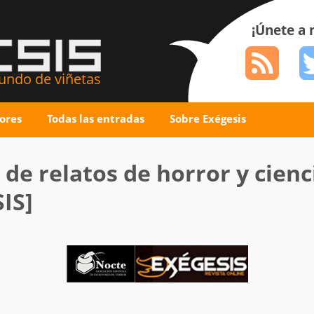
¡Únete a
ndo de viñetas
ores
Todas las entradas
Sobre Exégesis
 de relatos de horror y cienc
IS]