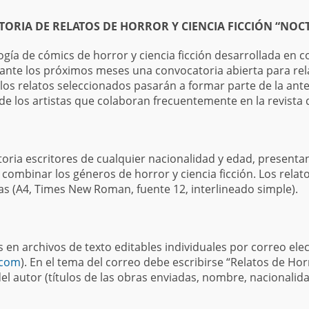
TORIA DE RELATOS DE HORROR Y CIENCIA FICCIÓN “NOCT
gía de cómics de horror y ciencia ficción desarrollada en 
rante los próximos meses una convocatoria abierta para re
ellos relatos seleccionados pasarán a formar parte de la ant
 los artistas que colaboran frecuentemente en la revista di
oria escritores de cualquier nacionalidad y edad, presenta
combinar los géneros de horror y ciencia ficción. Los relat
as (A4, Times New Roman, fuente 12, interlineado simple).
 en archivos de texto editables individuales por correo ele
.com
). En el tema del correo debe escribirse “Relatos de Horr
el autor (títulos de las obras enviadas, nombre, nacionalid