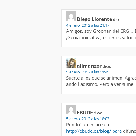
Diego Llorente
dice:
4 enero, 2012 a las 21:17
Amigos, soy Groonan del CRG… Es
¡Genial iniciativa, espero sea todo
allmanzor
dice:
5 enero, 2012 a las 11:45
Suerte a los que se animen. Agra
ando liadisimo. Pero a ver si me
EBUDE
dice:
5 enero, 2012 a las 18:03
Pondré un enlace en
http://ebude.es/blog/ para
difund