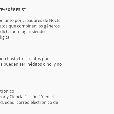
E+EXÉGESIS”
conjunto por creadores de Nocte
latos que combinen los géneros
edicha antología, siendo
gital.
ndo hasta tres relatos por
os pueden ser inéditos o no, y no
ctrónico
or y Ciencia Ficción.” Y en el
ad, edad, correo electrónico de