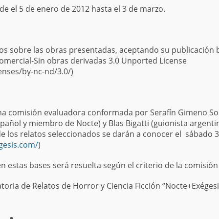
de el 5 de enero de 2012 hasta el 3 de marzo.
s sobre las obras presentadas, aceptando su publicación ba
ercial-Sin obras derivadas 3.0 Unported License
enses/by-nc-nd/3.0/)
una comisión evaluadora conformada por Serafín Gimeno Solá
español y miembro de Nocte) y Blas Bigatti (guionista argent
de los relatos seleccionados se darán a conocer el sábado 
gesis.com/
)
en estas bases será resuelta según el criterio de la comisió
atoria de Relatos de Horror y Ciencia Ficción “Nocte+Exégesi