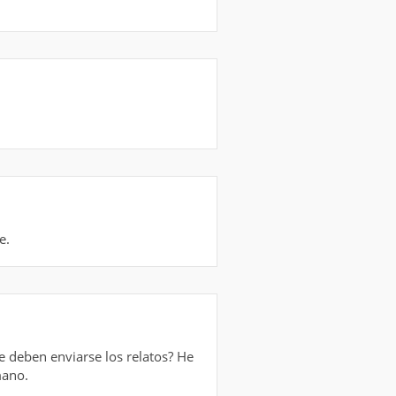
e.
e deben enviarse los relatos? He
mano.