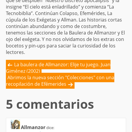
que se despiden “Nuestro discreto apocalipsis” y la
insigne “El cielo está enladrillado” y comienza “La
Tecnobiblia”. Continúan Colapso, Efemérides, La
cúpula de los Exégetas y Allman. Las historias cortas
continúan abundando y como de costumbre,
tenemos las secciones de la Baulera de Allmanzor y El
ojo del exégeta. Y no nos olvidamos de los extras con
bocetos y pin-ups para saciar la curiosidad de los
lectores.
La baulera de Allmanzor: Elije tu juego. Juan
Giménez (2002)
Abrimos la nueva sección "Colecciones" con una
recopilación de Efémerides
5 comentarios
Allmanzor
dice: