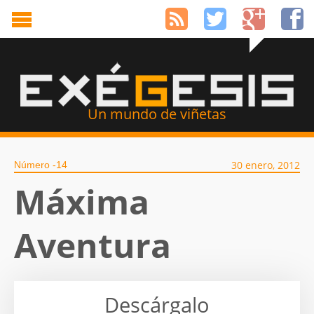
Un mundo de viñetas
30 enero, 2012
Número -14
Máxima
Aventura
Descárgalo