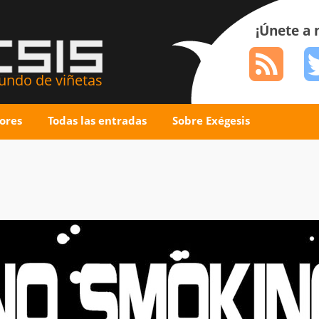
¡Únete a
ndo de viñetas
ores
Todas las entradas
Sobre Exégesis