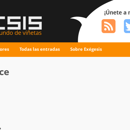
¡Únete a
ndo de viñetas
ores
Todas las entradas
Sobre Exégesis
nce