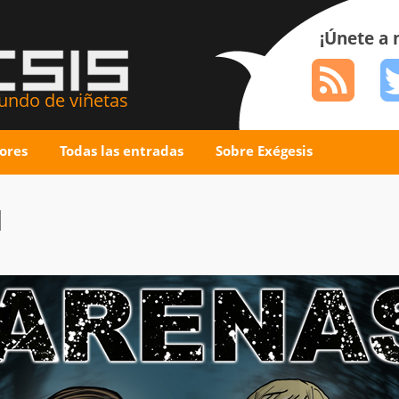
¡Únete a
ndo de viñetas
ores
Todas las entradas
Sobre Exégesis
I