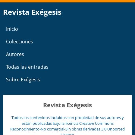
Revista Exégesis
Inicio
Colecciones
Autores
Todas las entradas
Sobre Exégesis
Revista Exégesis
Todos los contenidos incluidos son propiedad de sus autores y
están publicadas bajo la licencia
Creative Commons
Reconocimiento-No comercial-Sin obras derivadas 3.0 Unported
License
.